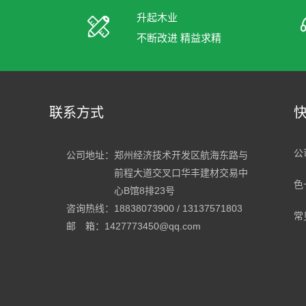
升起木业
不断改进 精益求精
联系方式
公
公司地址：
郑州经济技术开发区航海东路与
前程大道交叉口华丰建材交易中
色
心B馆8排23号
咨询热线：18838073900 / 13137571803
常
邮 箱：1427773450@qq.com